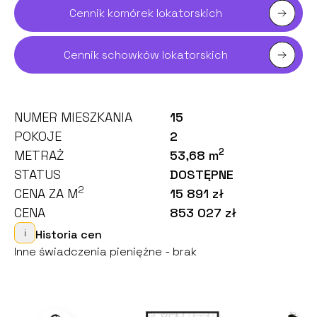
Cennik komórek lokatorskich
Cennik schowków lokatorskich
NUMER MIESZKANIA
15
POKOJE
2
2
METRAŻ
53,68 m
STATUS
DOSTĘPNE
2
CENA ZA M
15 891 zł
CENA
853 027 zł
i
Historia cen
Inne świadczenia pieniężne - brak