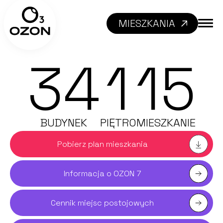
MIESZKANIA
34
1
15
BUDYNEK
PIĘTRO
MIESZKANIE
Pobierz plan mieszkania
Informacja o OZON 7
Cennik miejsc postojowych