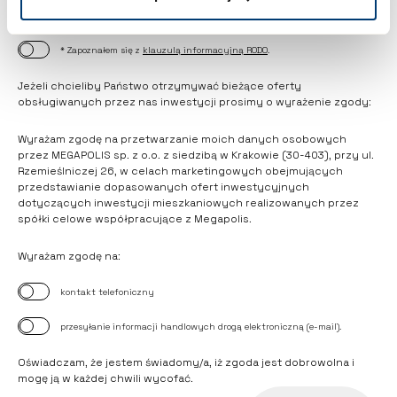
ZAZNACZ WSZYSTKIE ZGODY
* Zapoznałem się z
klauzulą informacyjną RODO
.
Jeżeli chcieliby Państwo otrzymywać bieżące oferty
obsługiwanych przez nas inwestycji prosimy o wyrażenie zgody:
Wyrażam zgodę na przetwarzanie moich danych osobowych
przez MEGAPOLIS sp. z o.o. z siedzibą w Krakowie (30-403), przy ul.
Rzemieślniczej 26, w celach marketingowych obejmujących
przedstawianie dopasowanych ofert inwestycyjnych
dotyczących inwestycji mieszkaniowych realizowanych przez
spółki celowe współpracujące z Megapolis.
Wyrażam zgodę na:
kontakt telefoniczny
przesyłanie informacji handlowych drogą elektroniczną (e-mail).
Oświadczam, że jestem świadomy/a, iż zgoda jest dobrowolna i
mogę ją w każdej chwili wycofać.