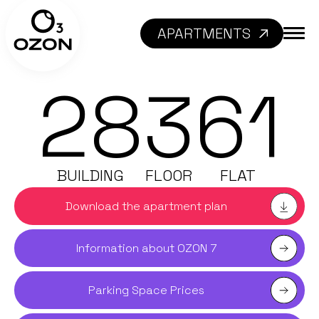
APARTMENTS
28
3
61
BUILDING
FLOOR
FLAT
Download the apartment plan
Information about OZON 7
Parking Space Prices