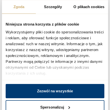
Zgoda
Szczegóły
O plikach cookies
+48 12 300 00 77
biuro@megapolis.pl
Niniejsza strona korzysta z plików cookie
Wykorzystujemy pliki cookie do spersonalizowania treści
i reklam, aby oferować funkcje społecznościowe i
analizować ruch w naszej witrynie. Informacje o tym, jak
korzystasz z naszej witryny, udostępniamy partnerom
społecznościowym, reklamowym i analitycznym.
Partnerzy mogą połączyć te informacje z innymi danymi
otrzymanymi od Ciebie lub uzyskanymi podczas
korzystania z ich usług.
Zezwól na wszystkie
ZAZNACZ WSZYSTKIE ZGODY
Spersonalizuj