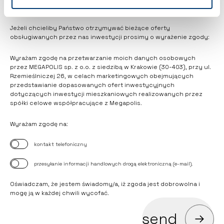
* Zapoznałem się z
klauzulą informacyjną RODO
.
Jeżeli chcieliby Państwo otrzymywać bieżące oferty
obsługiwanych przez nas inwestycji prosimy o wyrażenie zgody:
Wyrażam zgodę na przetwarzanie moich danych osobowych
przez MEGAPOLIS sp. z o.o. z siedzibą w Krakowie (30-403), przy ul.
Rzemieślniczej 26, w celach marketingowych obejmujących
przedstawianie dopasowanych ofert inwestycyjnych
dotyczących inwestycji mieszkaniowych realizowanych przez
spółki celowe współpracujące z Megapolis.
Wyrażam zgodę na:
kontakt telefoniczny
przesyłanie informacji handlowych drogą elektroniczną (e-mail).
Oświadczam, że jestem świadomy/a, iż zgoda jest dobrowolna i
mogę ją w każdej chwili wycofać.
send