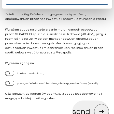
* Zapoznałem się z
klauzulą informacyjną RODO
.
Jeżeli chcieliby Państwo otrzymywać bieżące oferty
obsługiwanych przez nas inwestycji prosimy o wyrażenie zgody:
Wyrażam zgodę na przetwarzanie moich danych osobowych
przez MEGAPOLIS sp. z o.o. z siedzibą w Krakowie (30-403), przy ul.
Rzemieślniczej 26, w celach marketingowych obejmujących
przedstawianie dopasowanych ofert inwestycyjnych
dotyczących inwestycji mieszkaniowych realizowanych przez
spółki celowe współpracujące z Megapolis.
Wyrażam zgodę na:
kontakt telefoniczny
przesyłanie informacji handlowych drogą elektroniczną (e-mail).
Oświadczam, że jestem świadomy/a, iż zgoda jest dobrowolna i
mogę ją w każdej chwili wycofać.
send