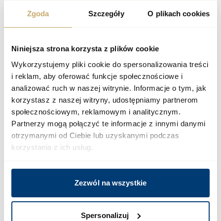
Zgoda
Szczegóły
O plikach cookies
+48 12 300 00 77
biuro@megapolis.pl
Niniejsza strona korzysta z plików cookie
Wykorzystujemy pliki cookie do spersonalizowania treści
i reklam, aby oferować funkcje społecznościowe i
analizować ruch w naszej witrynie. Informacje o tym, jak
korzystasz z naszej witryny, udostępniamy partnerom
społecznościowym, reklamowym i analitycznym.
Partnerzy mogą połączyć te informacje z innymi danymi
otrzymanymi od Ciebie lub uzyskanymi podczas
korzystania z ich usług.
Zezwól na wszystkie
ZAZNACZ WSZYSTKIE ZGODY
Spersonalizuj