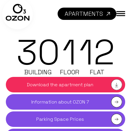
APARTMENTS
30
1
12
BUILDING
FLOOR
FLAT
Download the apartment plan
Information about OZON 7
Parking Space Prices