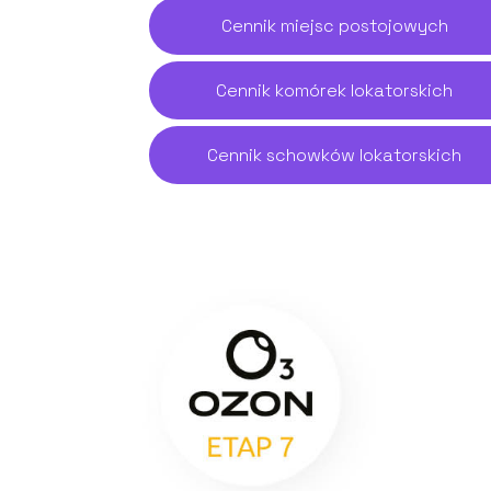
Cennik miejsc postojowych
Cennik komórek lokatorskich
Cennik schowków lokatorskich