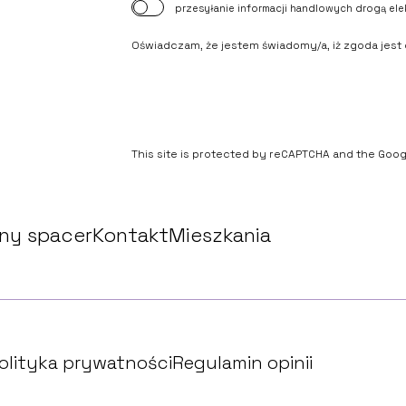
przesyłanie informacji handlowych drogą elek
Oświadczam, że jestem świadomy/a, iż zgoda jest 
This site is protected by reCAPTCHA and the Goo
lny spacer
Kontakt
Mieszkania
olityka prywatności
Regulamin opinii