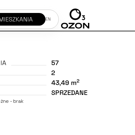
MIESZKANIA
EN
IA
57
2
2
43,49 m
SPRZEDANE
żne - brak