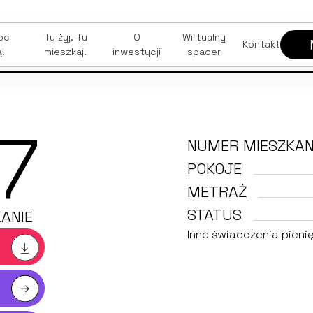
oc
Tu żyj. Tu
O
Wirtualny
Kontakt
ą!
mieszkaj.
inwestycji
spacer
7
NUMER MIESZKAN
POKOJE
METRAŻ
STATUS
ANIE
Inne świadczenia pienię