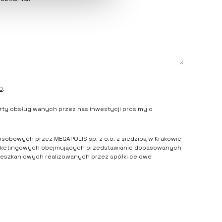
O
.
rty obsługiwanych przez nas inwestycji prosimy o
obowych przez MEGAPOLIS sp. z o.o. z siedzibą w Krakowie
 marketingowych obejmujących przedstawianie dopasowanych
ieszkaniowych realizowanych przez spółki celowe