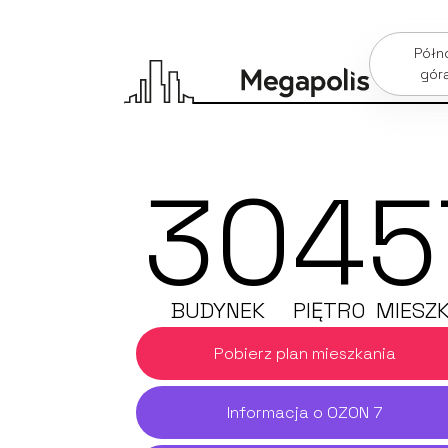
Półn
gór
30
4
5
BUDYNEK
PIĘTRO
MIESZK
Pobierz plan mieszkania
Informacja o OZON 7