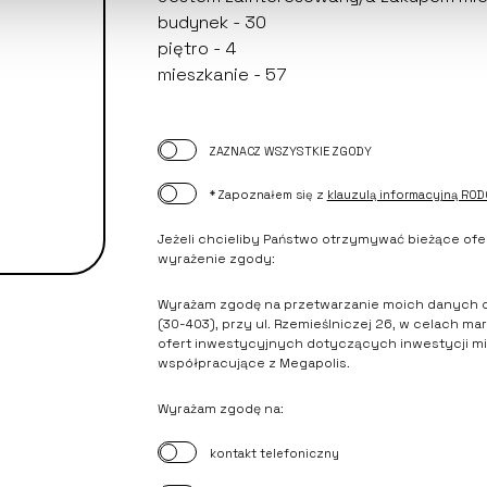
ZAZNACZ WSZYSTKIE ZGODY
* Zapoznałem się z
klauzulą informacyjną ROD
Jeżeli chcieliby Państwo otrzymywać bieżące ofe
wyrażenie zgody:
Wyrażam zgodę na przetwarzanie moich danych os
(30-403), przy ul. Rzemieślniczej 26, w celach
ofert inwestycyjnych dotyczących inwestycji m
współpracujące z Megapolis.
Wyrażam zgodę na:
kontakt telefoniczny