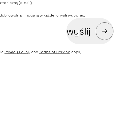
troniczną (e-mail).
dobrowolna i mogę ją w każdej chwili wycofać.
wyślij
gle
Privacy Policy
and
Terms of Service
apply.