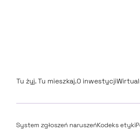
Tu żyj. Tu mieszkaj.
O inwestycji
Wirtua
System zgłoszeń naruszeń
Kodeks etyki
P