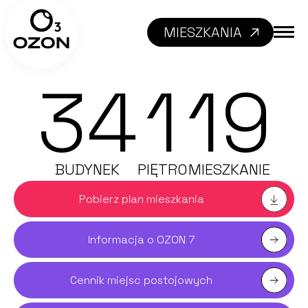
MIESZKANIA
34
1
19
BUDYNEK
PIĘTRO
MIESZKANIE
Pobierz plan mieszkania
Informacja o OZON 7
Cennik miejsc postojowych