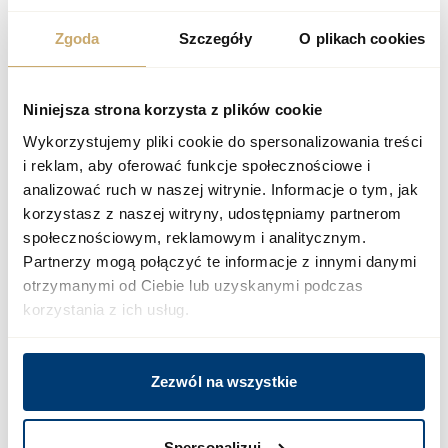
Zgoda
Szczegóły
O plikach cookies
biuro@megapolis.pl
Niniejsza strona korzysta z plików cookie
Wykorzystujemy pliki cookie do spersonalizowania treści
i reklam, aby oferować funkcje społecznościowe i
analizować ruch w naszej witrynie. Informacje o tym, jak
korzystasz z naszej witryny, udostępniamy partnerom
społecznościowym, reklamowym i analitycznym.
Partnerzy mogą połączyć te informacje z innymi danymi
otrzymanymi od Ciebie lub uzyskanymi podczas
korzystania z ich usług.
Zezwól na wszystkie
1. Administratorem Państwa danych osobowych jest Holding 1 S.A. z siedzibą w
Krakowie, ul. Puszkarska nr 7F, 30-644 Kraków oraz podmiot z grupy kapitałowej
Holding 1 s.a. od niej zależny, tj. Megapolis sp. z o.o. z siedzibą w Krakowie, ul.
Rzemieślnicza 26, 30-403 Kraków (wszystkie zwane dalej: „Administratorem”);
Spersonalizuj