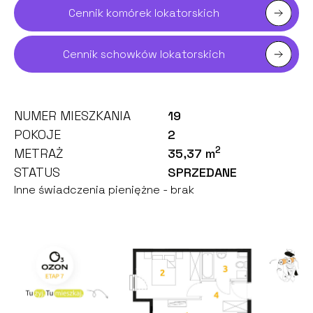
Cennik komórek lokatorskich
Cennik schowków lokatorskich
NUMER MIESZKANIA
19
POKOJE
2
2
METRAŻ
35,37 m
STATUS
SPRZEDANE
Inne świadczenia pieniężne - brak