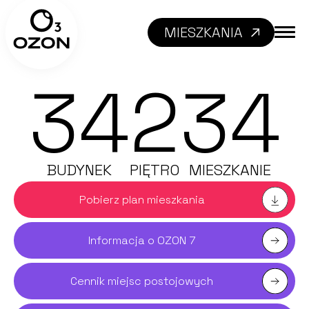
MIESZKANIA
34
2
34
BUDYNEK
PIĘTRO
MIESZKANIE
Pobierz plan mieszkania
Informacja o OZON 7
Cennik miejsc postojowych