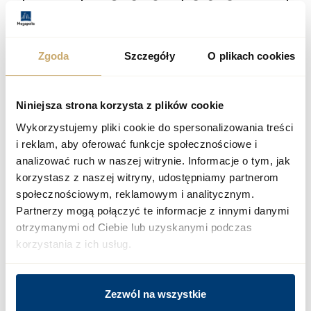
Twoje pytania
+48 12 300 00 77
Zgoda
Szczegóły
O plikach cookies
biuro@megapolis.pl
Niniejsza strona korzysta z plików cookie
Wykorzystujemy pliki cookie do spersonalizowania treści
i reklam, aby oferować funkcje społecznościowe i
analizować ruch w naszej witrynie. Informacje o tym, jak
korzystasz z naszej witryny, udostępniamy partnerom
społecznościowym, reklamowym i analitycznym.
Partnerzy mogą połączyć te informacje z innymi danymi
otrzymanymi od Ciebie lub uzyskanymi podczas
korzystania z ich usług.
Zezwól na wszystkie