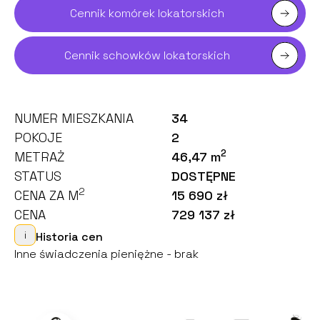
Cennik komórek lokatorskich
Cennik schowków lokatorskich
NUMER MIESZKANIA
34
POKOJE
2
2
METRAŻ
46,47 m
STATUS
DOSTĘPNE
2
CENA ZA M
15 690 zł
CENA
729 137 zł
i
Historia cen
Inne świadczenia pieniężne - brak